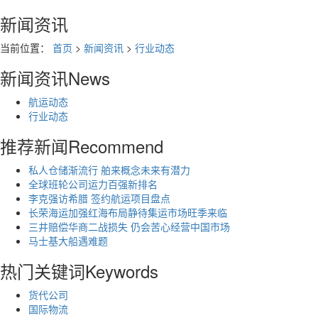
新闻资讯
当前位置：
首页
>
新闻资讯
>
行业动态
新闻资讯
News
航运动态
行业动态
推荐新闻
Recommend
私人仓储渐流行 舶来概念未来有潜力
全球班轮公司运力百强新排名
李克强访希腊 签约航运项目盘点
长荣海运加强红海布局静待集运市场旺季来临
三井赔偿华商二战损失 仍会苦心经营中国市场
马士基大船遇难题
热门关键词
Keywords
货代公司
国际物流