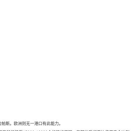
帕拉帕斯。欧洲则无一港口有此能力。