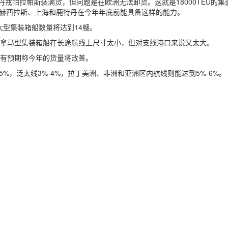
能在丹戎帕拉帕斯装满货，但问题是在欧洲无法卸货。这就是18000TEU的集
阿尔赫西拉斯、上海和鹿特丹在今年年底前能具备这样的能力。
大型集装箱船数量将达到14艘。
台。巴拿马型集装箱船在长途航线上尺寸太小，但对支线港口来说又太大。
有预期称今年的货量将改善。
%，泛太线3%-4%，拉丁美洲、非洲和亚洲区内航线则能达到5%-6%。