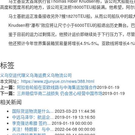
马士基亚太首席执行官Thomas Riber Knudsen称，该公司大船
高度和宽度吊机的地方，该公司无法把18000TEU船装满。他希望，
马士基航运正准备接收另外7艘18270TEU船，从而公司船队中的超
Knudsen称“瀑布”效应将让尺寸小于6000TEU的船退出历史舞
鉴于目前的运力过剩情况，他预计运价即继续处于下行压力下，尽管
他还预计今年世界集装箱贸易量将增长4.5%-5%。亚欧线将增长4-%5
标签
义乌空运代理
义乌海运费
义乌物流公司
本文网址：
https://www.zjjunyue.cn/news/388.html
上一篇：
阿拉伯轮船在亚欧线路与中海集运加强合作
2019-01-19
下一篇：
三井赔偿华商二战损失 仍会苦心经营中国市场
2019-01-19
相关新闻
国际货运物流是什么...
2023-03-23 11:44:36
中远马泽华：航运企...
2019-01-19 13:16:50
李克强访希腊 签约...
2019-01-19 00:00:00
关注！特朗普：与中...
2022-04-08 00:00:00