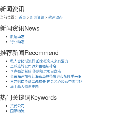
新闻资讯
当前位置：
首页
>
新闻资讯
>
航运动态
新闻资讯
News
航运动态
行业动态
推荐新闻
Recommend
私人仓储渐流行 舶来概念未来有潜力
全球班轮公司运力百强新排名
李克强访希腊 签约航运项目盘点
长荣海运加强红海布局静待集运市场旺季来临
三井赔偿华商二战损失 仍会苦心经营中国市场
马士基大船遇难题
热门关键词
Keywords
货代公司
国际物流