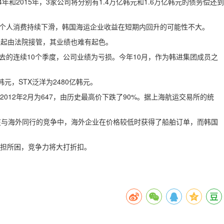
和2015年，3家公司将分别有1.4万亿韩元和1.6万亿韩元的债务偿还到
洲的个人消费持续下滑，韩国海运企业收益在短期内回升的可能性不大。
月起由法院接管，其业绩也难有起色。
去的连续10个季度，公司业绩为亏损。今年10月，作为韩进集团成员之
，STX泛洋为2480亿韩元。
2年2月为647，由历史最高价下跌了90%。据上海航运交易所的统
大。在与海外同行的竞争中，海外企业在价格较低时获得了船舶订单，而韩国
担所困，竞争力将大打折扣。