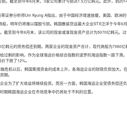
截至到今年6月末，3家公司累计亏损达1.5万亿韩元。此外，到2014年
证券分析师Um Kyung A指出，由于中国经济增速放缓，美国、欧
船，明年仍将难以摆脱亏损。韩国散装货运最大企业STX泛洋于今年6
截至到今年6月末，该公司的现金或准现金资产总计为5070亿韩元。过
亿韩元的债务偿还到期。两家企业的现金资产合计，现代商船为7060亿韩元
剩的影响，作为全球海运价格综合指数的波罗的海运指数一路下滑。201
价下跌了12%。
亚洲爆发金融危机以后，韩国筹措资金的成本上升，各海运企业的财政负担加
资期。
业为了扩大收益将继续投资。而另一方面，韩国海运企业受债务偿还负
时期韩国海运企业在市场竞争中仍将处于不利的位置。