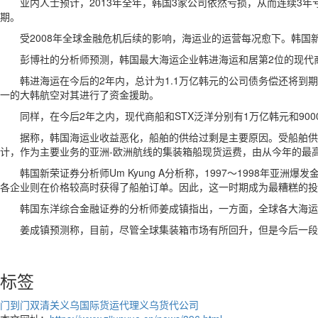
业内人士预计，2013年全年，韩国3家公司依然亏损，从而连续3年亏损。
期。
受2008年全球金融危机后续的影响，海运业的运营每况愈下。韩国新荣
彭博社的分析师预测，韩国最大海运企业韩进海运和居第2位的现代商
韩进海运在今后的2年内，总计为1.1万亿韩元的公司债务偿还将到期。
一的大韩航空对其进行了资金援助。
同样，在今后2年之内，现代商船和STX泛洋分别有1万亿韩元和9000
据称，韩国海运业收益恶化，船舶的供给过剩是主要原因。受船舶供给过
计，作为主要业务的亚洲-欧洲航线的集装箱船现货运费，由从今年的最高
韩国新荣证券分析师Um Kyung A分析称，1997～1998年
各企业则在价格较高时获得了船舶订单。因此，这一时期成为最糟糕的投
韩国东洋综合金融证券的分析师姜成镇指出，一方面，全球各大海运企
姜成镇预测称，目前，尽管全球集装箱市场有所回升，但是今后一段
标签
门到门双清关
义乌国际货运代理
义乌货代公司